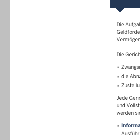
Die Aufga
Geldforde
Vermögen
Die Gerich
Zwangs
die Abn
Zustell
Jede Geric
und Volls
werden si
Inform
Ausführ