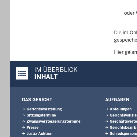
oder 
Die im On
gespeiche
Hier gela
IM ÜBERBLICK
Justiz-Portal im Überblick:
INHALT
DAS GERICHT
AUFGABEN
Gerichtsvorstellung
Abteilungen
Sitzungstermine
Gerichtsvollzi
Zwangsversteigerungs­termine
Geschäftsverte
Presse
Gerichtsbezirk
Justiz-Auktion
Schiedsperson