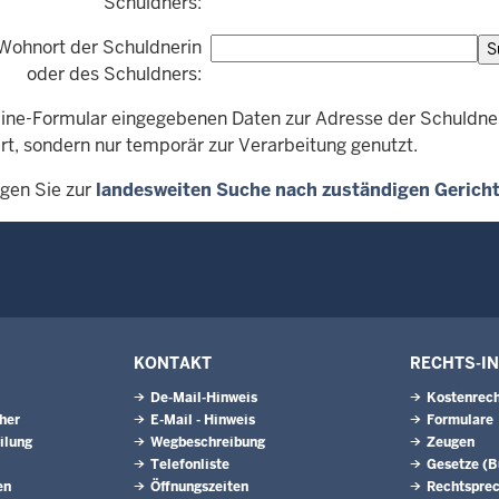
Schuldners:
Wohnort der Schuldnerin
oder des Schuldners:
line-Formular eingegebenen Daten zur Adresse der Schuldne
rt, sondern nur temporär zur Verarbeitung genutzt.
ngen Sie zur
landesweiten Suche nach zuständigen Gericht
KONTAKT
RECHTS-I
De-Mail-Hinweis
Kostenrech
eher
E-Mail - Hinweis
Formulare
ilung
Wegbeschreibung
Zeugen
Telefonliste
Gesetze (
en
Öffnungszeiten
Rechtspre