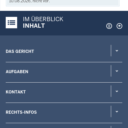
10.08.2026, nicht vor.
IM ÜBERBLICK
Justiz-Portal im Überblick:
INHALT
DAS GERICHT
AUFGABEN
KONTAKT
RECHTS-INFOS