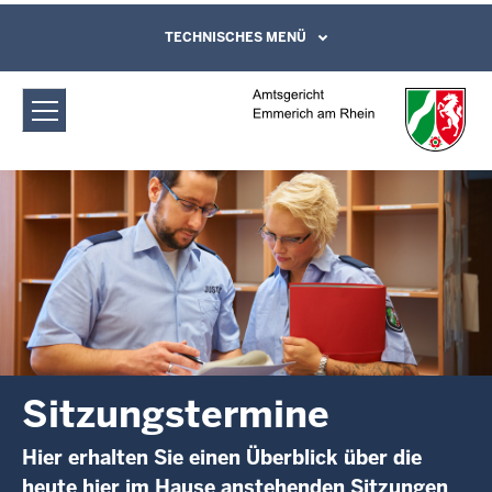
Direkt zum Inhalt
Amtsgericht Emmerich am Rhein:
TECHNISCHES MENÜ
Leichte Sprache, Gebärdensprachenvideo
und Kontaktformular
Sitzungstermine
Sitzungstermine
Hier erhalten Sie einen Überblick über die
heute hier im Hause anstehenden Sitzungen